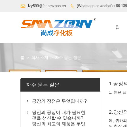

lzy599@fssamzoon.cn
(Whatsapp or wechat) +86-13

집
홈
>
회사 소개
>
자주 묻는 질문
1.공장
자주 묻는 질문
1. 높은 
공장의 장점은 무엇입니까?

2.당신
당신의 공장이 내가 필요한

것을 생산할 수 있습니까?
예, 귀하의
당신의 최고의 제품은 무엇
및 천장 