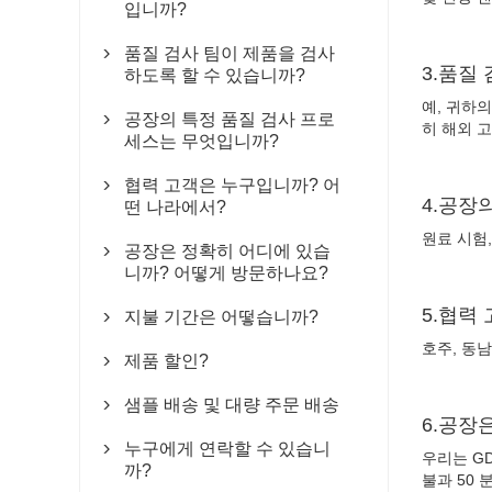
입니까?
품질 검사 팀이 제품을 검사

3.품질
하도록 할 수 있습니까?
예, 귀하의
공장의 특정 품질 검사 프로

히 해외 
세스는 무엇입니까?
협력 고객은 누구입니까? 어

4.공장
떤 나라에서?
원료 시험,
공장은 정확히 어디에 있습

니까? 어떻게 방문하나요?
5.협력
지불 기간은 어떻습니까?

호주, 동남
제품 할인?

샘플 배송 및 대량 주문 배송

6.공장
누구에게 연락할 수 있습니

우리는 GD 
까?
불과 50