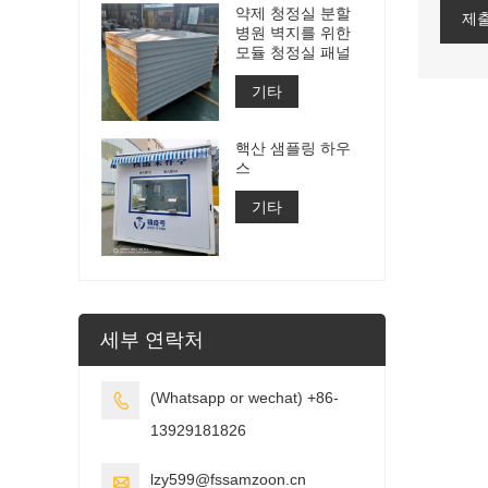
약제 청정실 분할
제
병원 벽지를 위한
모듈 청정실 패널
기타
핵산 샘플링 하우
스
기타
세부 연락처
(Whatsapp or wechat) +86-

13929181826
lzy599@fssamzoon.cn
