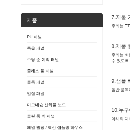
7.지불
제품
우리는 TT,
PU 패널
8.제품 
록울 패널
우리는 빠
주당 순 이익 패널
수 있도록
글래스 울 패널
9.샘플
쿨룸 패널
일반 품목에
벌집 패널
마그네슘 산화물 보드
10.누
클린 룸 벽 패널
아래의 대외 
패널 빌딩 / 핵산 샘플링 하우스