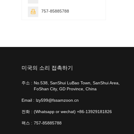
757-85885788

미국의 소리 접촉하기
주소 :
No.538, SanShui LuBao Town, SanShui Area,
FoShan City, GD Province, China
Email :
lzy599@fssamzoon.cn
전화 :
(Whatsapp or wechat) +86-13929181826
팩스 :
757-85885788