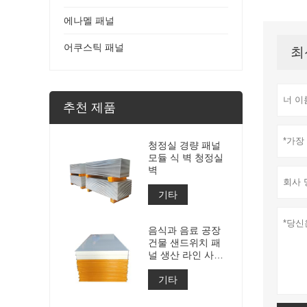
에나멜 패널
어쿠스틱 패널
최
추천 제품
청정실 경량 패널
모듈 식 벽 청정실
벽
기타
음식과 음료 공장
건물 샌드위치 패
널 생산 라인 사용
샌드위치 패널 Pu
기타